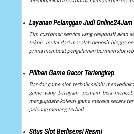
memudahkan Anda untuk memulai dan berma
Layanan Pelanggan Judi Online24Jam
Tim customer service yang responsif akan 
teknis, mulai dari masalah deposit hingga p
prima membuat pengalaman bermain slot le
Pilihan Game Gacor Terlengkap
Bandar game slot terbaik selalu menyediaka
game yang beragam, pemain bisa mencoba 
mengupdate koleksi game mereka secara tera
peluang menang terbaik.
Situs Slot Berlisensi Resmi