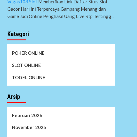
Vegas108 Slot
Memberikan Link Daftar Situs Slot
Gacor Hari Ini Terpercaya Gampang Menang dan
Game Judi Online Penghasil Uang Live Rtp Tertinggi.
Kategori
POKER ONLINE
SLOT ONLINE
TOGEL ONLINE
Arsip
Februari 2026
November 2025