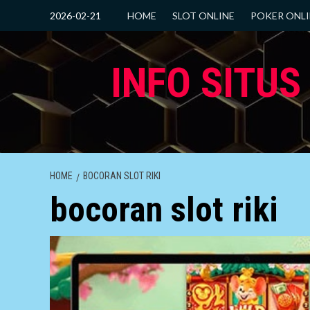
Skip
2026-02-21
HOME
SLOT ONLINE
POKER ONLI
to
content
INFO SITUS
HOME
BOCORAN SLOT RIKI
bocoran slot riki