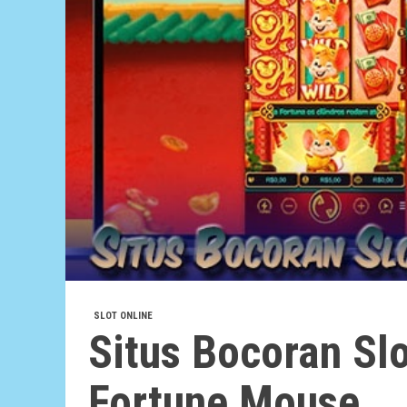
SLOT ONLINE
Situs Bocoran Sl
Fortune Mouse