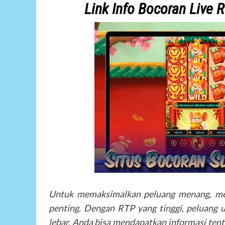
Link Info Bocoran Live R
Untuk memaksimalkan peluang menang, men
penting. Dengan RTP yang tinggi, peluang
lebar. Anda bisa mendapatkan informasi tent