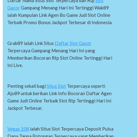
Daftar Nama Situs Slot Terpercaya dan Rtp
Slot
Gacor
Gampang Menang Hari Ini Tertinggi Wak89
ialah Kumpulan Link Agen Bo Game Judi Slot Online
Terbaik Promo Bonus Jackpot Terbesar di Indonesia.
Grab89 ialah Link Situs
Daftar Slot Gacor
Terpercaya Gampang Menang Hari Ini yang
Memberikan Bocoran Rtp Slot Online Tertinggi Hari
Ini Live.
Penting sekali bagi
Situs Slot
Terpercaya seperti
Ajo89 untuk berikan Link Info Bocoran Daftar Agen
Game Judi Online Terbaik Slot Rtp Tertinggi Hari Ini
Jackpot Terbesar.
Vegas 108
ialah Situs Slot Terpercaya Deposit Pulsa
Dana Tanpa Potongan Terpercaya yang Memberikan